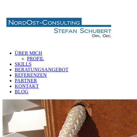
ÜBER MICH
PROFIL
SKILLS
BERATUNGSANGEBOT
REFERENZEN
PARTNER
KONTAKT
BLOG