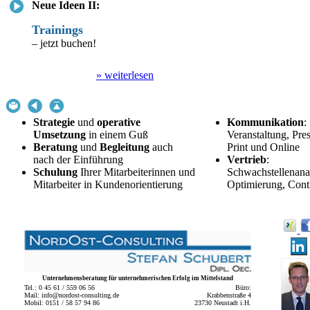
Neue Ideen II:
Trainings
– jetzt buchen!
» weiterlesen
Strategie
und
operative
Kommunikation
:
Umsetzung
in einem Guß
Veranstaltung, Pres
Beratung
und
Begleitung
auch
Print und Online
nach der Einführung
Vertrieb
:
Schulung
Ihrer Mitarbeiterinnen und
Schwachstellenana
Mitarbeiter in Kundenorientierung
Optimierung, Contr
Unternehmensberatung für unternehmerischen Erfolg im Mittelstand
Tel.: 0 45 61 / 559 06 56
Büro:
Mail: info@nordost-consulting.de
Krabbenstraße 4
Mobil: 0151 / 58 57 94 86
23730 Neustadt i.H.