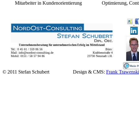
Mitarbeiter in Kundenorientierung
Optimierung, Contr
Unternehmensberatung für unternehmerischen Erfolg im Mittelstand
Tel.: 0 45 61 / 559 06 56
Büro:
Mail: info@nordost-consulting.de
Krabbenstraße 4
Mobil: 0151 / 58 57 94 86
23730 Neustadt i.H.
© 2011 Stefan Schubert Design & CMS:
Frank Trawenski